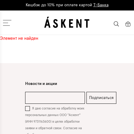
Кешбэк до 10% при оплате картой
Т-Банка
Дарим 1500 баллов на первый заказ
регистрация
Москва
0
Элемент не найден
Новости и акции
Подписаться
Я даю согласие на обработку моих
персональных данных ООО "Аскент"
(ИНН 9731163600) в целях обработки
заявки и обратной связи. Согласие на