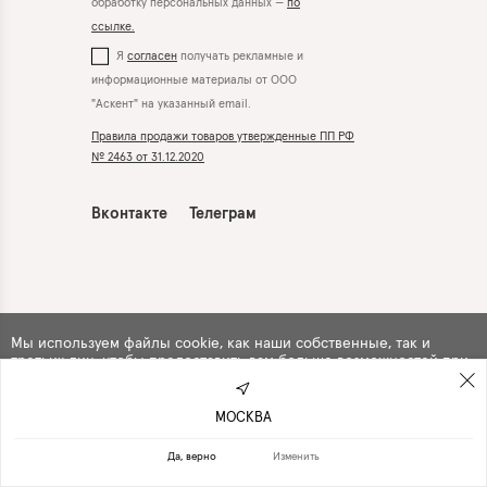
обработку персональных данных —
по
ссылке.
Я
согласен
получать рекламные и
информационные материалы от ООО
"Аскент" на указанный email.
Правила продажи товаров утвержденные ПП РФ
№ 2463 от 31.12.2020
Вконтакте
Телеграм
Мы используем файлы cookie, как наши собственные, так и
третьих лиц, чтобы предоставить вам больше возможностей при
использовании сайта. Продолжая навигацию по сайту, вы
автоматически
соглашаетесь
с их использованием .
МОСКВА
ПРОДОЛЖИТЬ
ОТКАЗАТЬСЯ
Да, верно
Изменить