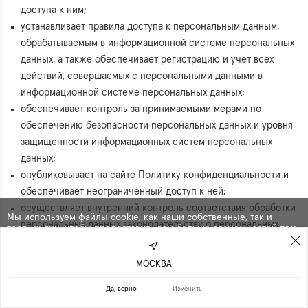
доступа к ним;
устанавливает правила доступа к персональным данным,
обрабатываемым в информационной системе персональных
данных, а также обеспечивает регистрацию и учет всех
действий, совершаемых с персональными данными в
информационной системе персональных данных;
обеспечивает контроль за принимаемыми мерами по
обеспечению безопасности персональных данных и уровня
защищенности информационных систем персональных
данных;
опубликовывает на сайте Политику конфиденциальности и
обеспечивает неограниченный доступ к ней;
осуществляет внутренний контроль соответствия обработки
Мы используем файлы cookie, как наши собственные, так и
персональных данных законодательству о персональных
третьих лиц, чтобы предоставить вам больше возможностей при
использовании сайта. Продолжая навигацию по сайту, вы
данных;
автоматически
соглашаетесь
с их использованием .
определяет места хранения персональных данных.
МОСКВА
ПРОДОЛЖИТЬ
ОТКАЗАТЬСЯ
4.2. Для защиты доступа к персональным данным используются
Да, верно
Изменить
средства защиты информации: