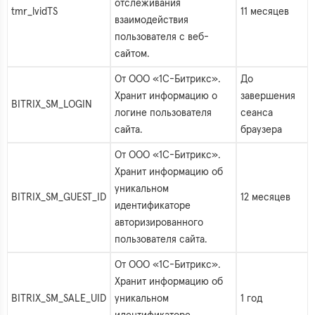
отслеживания
tmr_lvidTS
11 месяцев
взаимодействия
пользователя с веб-
сайтом.
От ООО «1С-Битрикс».
До
Хранит информацию о
завершения
BITRIX_SM_LOGIN
логине пользователя
сеанса
сайта.
браузера
От ООО «1С-Битрикс».
Хранит информацию об
уникальном
BITRIX_SM_GUEST_ID
12 месяцев
идентификаторе
авторизированного
пользователя сайта.
От ООО «1С-Битрикс».
Хранит информацию об
BITRIX_SM_SALE_UID
уникальном
1 год