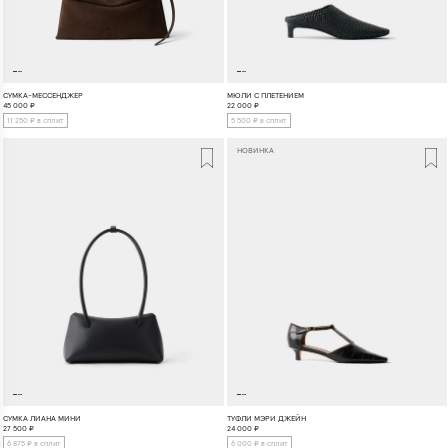
СУМКА-МЕССЕНДЖЕР
МЮЛИ С ПЛЕТЕНИЕМ
45 000
₽
22 000
₽
11 250 ₽ в сплит
5 500 ₽ в сплит
НОВИНКА
СУМКА ЛИАНА МИНИ
ТУФЛИ МЭРИ ДЖЕЙН
27 500
₽
24 000
₽
6 875 ₽ в сплит
6 000 ₽ в сплит