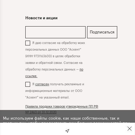
Новости и акции
Подписаться
Я даю согласие на обработку моих
персональных данных ООО "Аскент"
(ИНН 9731163600) в целях обработки
заявки и обратной связи. Согласие на
обработку персональных данных —
по
ссылке.
Я
согласен
получать рекламные и
информационные материалы от ООО
"Аскент" на указанный email.
Правила продажи товаров утвержденные ПП РФ
№ 2463 от 31.12.2020
Мы используем файлы cookie, как наши собственные, так и
третьих лиц, чтобы предоставить вам больше возможностей при
Вконтакте
Телеграм
использовании сайта. Продолжая навигацию по сайту, вы
автоматически
соглашаетесь
с их использованием .