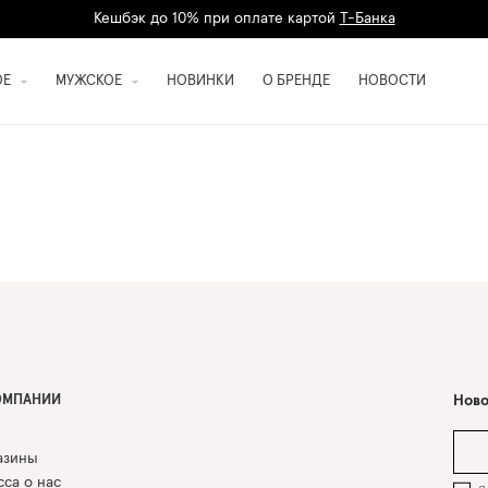
Кешбэк до 10% при оплате картой
Т-Банка
Дарим 1500 баллов на первый заказ
регистрация
ОЕ
МУЖСКОЕ
НОВИНКИ
О БРЕНДЕ
НОВОСТИ
ОМПАНИИ
Ново
азины
са о нас