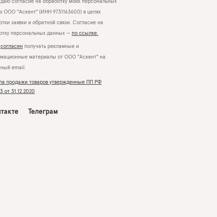
даю согласие на обработку моих персональных
х ООО "Аскент" (ИНН 9731163600) в целях
тки заявки и обратной связи. Согласие на
отку персональных данных —
по ссылке.
Я
согласен
получать рекламные и
мационные материалы от ООО "Аскент" на
нный email.
ла продажи товаров утвержденные ПП РФ
 от 31.12.2020
такте
Телеграм