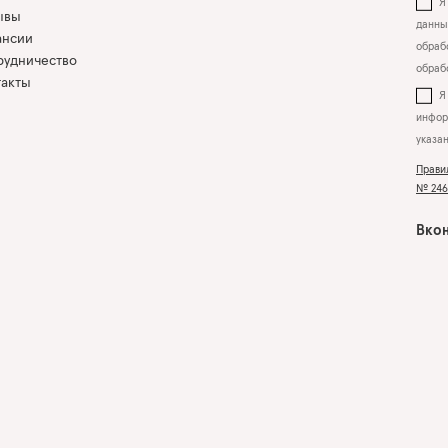
Я 
ывы
данны
ансии
обрабо
рудничество
обраб
такты
инфор
указа
Прави
№ 2463
Вкон