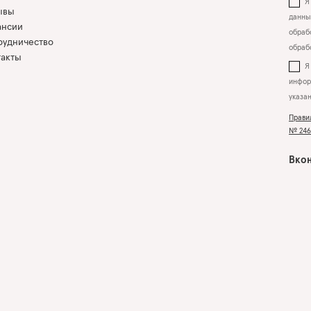
Я 
ывы
данны
ансии
обрабо
рудничество
обраб
такты
инфор
указа
Прави
№ 2463
Вкон