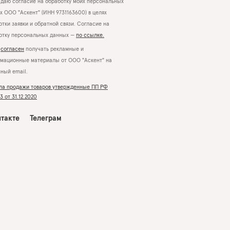
даю согласие на обработку моих персональных
х ООО "Аскент" (ИНН 9731163600) в целях
тки заявки и обратной связи. Согласие на
отку персональных данных —
по ссылке.
Я
согласен
получать рекламные и
мационные материалы от ООО "Аскент" на
нный email.
ла продажи товаров утвержденные ПП РФ
 от 31.12.2020
такте
Телеграм