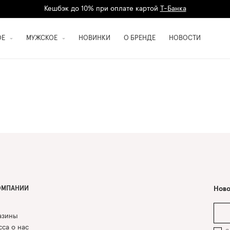
Кешбэк до 10% при оплате картой
Т-Банка
Дарим 1500 баллов на первый заказ
регистрация
ОЕ
МУЖСКОЕ
НОВИНКИ
О БРЕНДЕ
НОВОСТИ
ОМПАНИИ
Ново
азины
са о нас