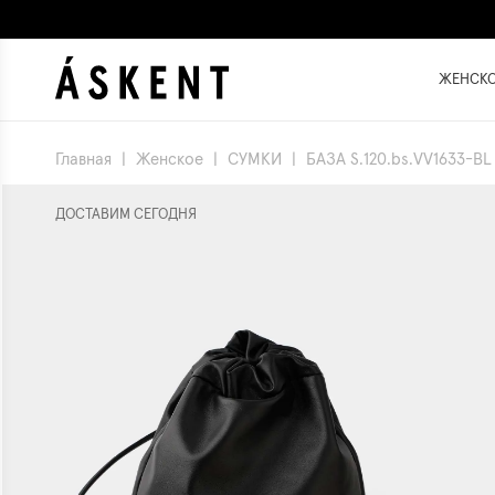
ЖЕНСК
Главная
|
Женское
|
СУМКИ
|
БАЗА S.120.bs.VV1633-BL
ДОСТАВИМ СЕГОДНЯ