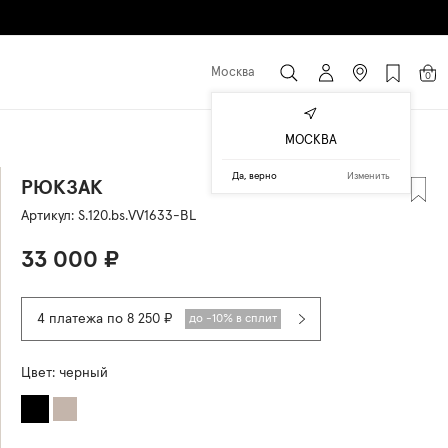
Москва
0
МОСКВА
Да, верно
Изменить
РЮКЗАК
Артикул:
S.120.bs.VV1633-BL
33 000
₽
4 платежа по 8 250 ₽
до -10% в сплит
Цвет:
черный