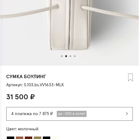
СУМКА БОУЛИНГ
Артикул:
S.103.bs.VV1633-MLK
31 500
₽
4 платежа по 7 875 ₽
до -10% в сплит
Цвет:
молочный