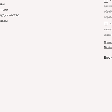
Я 
ывы
данны
ансии
обрабо
рудничество
обраб
такты
инфор
указа
Прави
№ 2463
Вкон