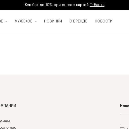
Кешбэк до 10% при оплате картой
Т-Банка
Дарим 1500 баллов на первый заказ
регистрация
ОЕ
МУЖСКОЕ
НОВИНКИ
О БРЕНДЕ
НОВОСТИ
ОМПАНИИ
Ново
азины
са о нас