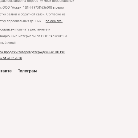
даю согласие на обработку моих персональных
х ООО "Аскент" (ИНН 9731163600) в целях
тки заявки и обратной связи. Согласие на
отку персональных данных —
по ссылке.
Я
согласен
получать рекламные и
мационные материалы от ООО "Аскент" на
нный email.
ла продажи товаров утвержденные ПП РФ
 от 31.12.2020
такте
Телеграм