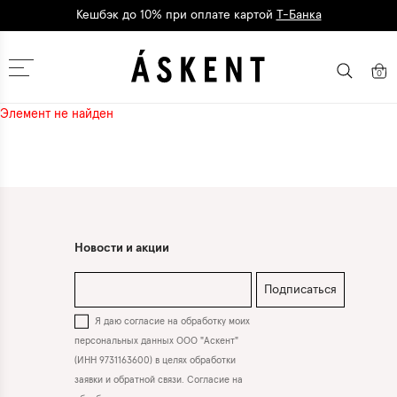
Кешбэк до 10% при оплате картой
Т-Банка
Дарим 1500 баллов на первый заказ
регистрация
Москва
0
Элемент не найден
Новости и акции
Подписаться
Я даю согласие на обработку моих
персональных данных ООО "Аскент"
(ИНН 9731163600) в целях обработки
заявки и обратной связи. Согласие на