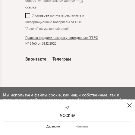
обработку персональных данных —
по
ссылке.
Я
согласен
получать рекламные и
информационные материалы от ООО
"Аскент" на указанный email.
Правила продажи товаров утвержденные ПП РФ
№ 2463 от 31.12.2020
Вконтакте
Телеграм
Мы используем файлы cookie, как наши собственные, так и
третьих лиц, чтобы предоставить вам больше возможностей при
использовании сайта. Продолжая навигацию по сайту, вы
автоматически
соглашаетесь
с их использованием .
МОСКВА
ПРОДОЛЖИТЬ
ОТКАЗАТЬСЯ
Да, верно
Изменить