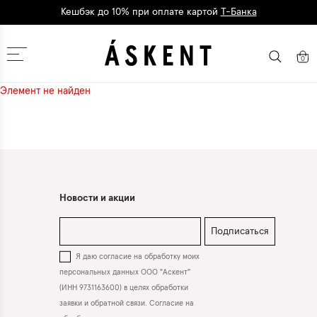
Кешбэк до 10% при оплате картой
Т-Банка
Дарим 1500 баллов на первый заказ
регистрация
Москва
0
Элемент не найден
Новости и акции
Подписаться
Я даю согласие на обработку моих
персональных данных ООО "Аскент"
(ИНН 9731163600) в целях обработки
заявки и обратной связи. Согласие на