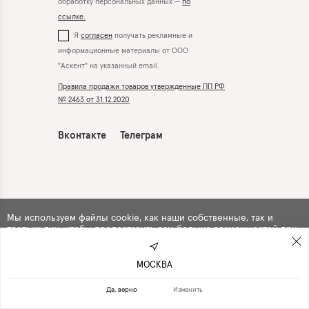
обработку персональных данных —
по
ссылке.
Я
согласен
получать рекламные и
информационные материалы от ООО
"Аскент" на указанный email.
Правила продажи товаров утвержденные ПП РФ
№ 2463 от 31.12.2020
Вконтакте
Телеграм
Мы используем файлы cookie, как наши собственные, так и
третьих лиц, чтобы предоставить вам больше возможностей при
использовании сайта. Продолжая навигацию по сайту, вы
автоматически
соглашаетесь
с их использованием .
МОСКВА
ПРОДОЛЖИТЬ
ОТКАЗАТЬСЯ
Да, верно
Изменить