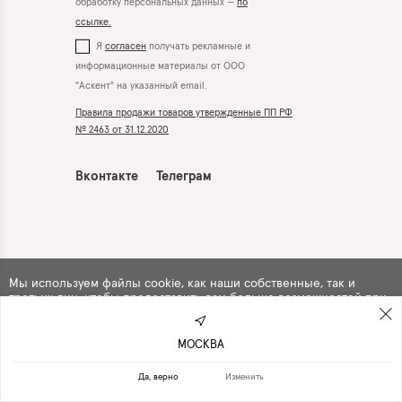
обработку персональных данных —
по
ссылке.
Я
согласен
получать рекламные и
информационные материалы от ООО
"Аскент" на указанный email.
Правила продажи товаров утвержденные ПП РФ
№ 2463 от 31.12.2020
Вконтакте
Телеграм
Мы используем файлы cookie, как наши собственные, так и
третьих лиц, чтобы предоставить вам больше возможностей при
использовании сайта. Продолжая навигацию по сайту, вы
автоматически
соглашаетесь
с их использованием .
МОСКВА
ПРОДОЛЖИТЬ
ОТКАЗАТЬСЯ
Да, верно
Изменить