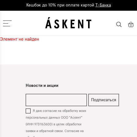
Кешбэк до 10% при оплате картой
Т-Банка
Дарим 1500 баллов на первый заказ
регистрация
Москва
0
Элемент не найден
Новости и акции
Подписаться
Я даю согласие на обработку моих
персональных данных ООО "Аскент"
(ИНН 9731163600) в целях обработки
заявки и обратной связи. Согласие на