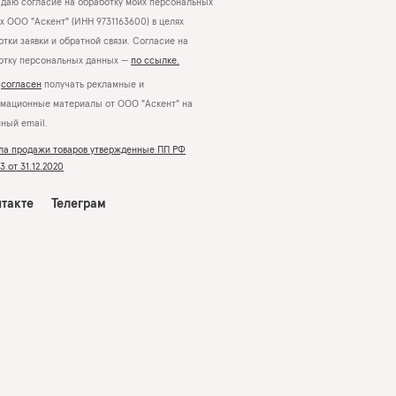
даю согласие на обработку моих персональных
х ООО "Аскент" (ИНН 9731163600) в целях
тки заявки и обратной связи. Согласие на
отку персональных данных —
по ссылке.
Я
согласен
получать рекламные и
мационные материалы от ООО "Аскент" на
нный email.
ла продажи товаров утвержденные ПП РФ
 от 31.12.2020
такте
Телеграм