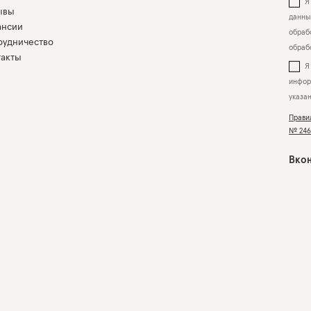
Я 
ывы
данны
ансии
обрабо
рудничество
обраб
такты
инфор
указа
Прави
№ 2463
Вкон