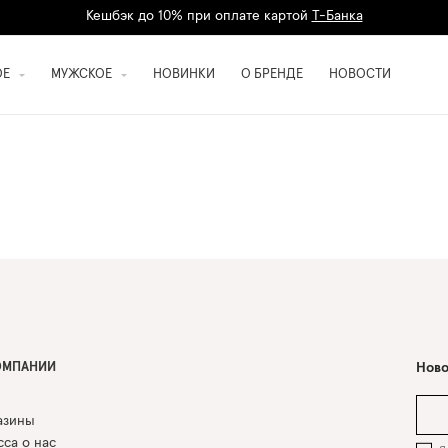
Кешбэк до 10% при оплате картой
Т-Банка
Дарим 1500 баллов на первый заказ
регистрация
ОЕ
МУЖСКОЕ
НОВИНКИ
О БРЕНДЕ
НОВОСТИ
ОМПАНИИ
Ново
азины
са о нас