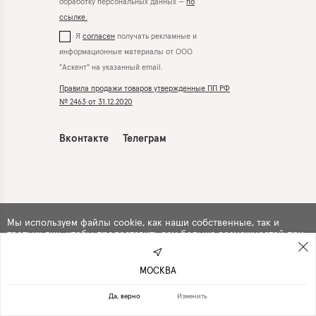
обработку персональных данных —
по
ссылке.
Я
согласен
получать рекламные и
информационные материалы от ООО
"Аскент" на указанный email.
Правила продажи товаров утвержденные ПП РФ
№ 2463 от 31.12.2020
Вконтакте
Телеграм
Мы используем файлы cookie, как наши собственные, так и
третьих лиц, чтобы предоставить вам больше возможностей при
использовании сайта. Продолжая навигацию по сайту, вы
автоматически
соглашаетесь
с их использованием .
МОСКВА
ПРОДОЛЖИТЬ
ОТКАЗАТЬСЯ
Да, верно
Изменить