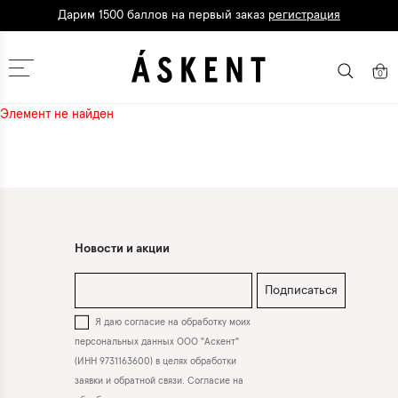
Дарим 1500 баллов на первый заказ
регистрация
Кешбэк до 10% при оплате картой
Т-Банка
Москва
0
Элемент не найден
Новости и акции
Подписаться
Я даю согласие на обработку моих
персональных данных ООО "Аскент"
(ИНН 9731163600) в целях обработки
заявки и обратной связи. Согласие на