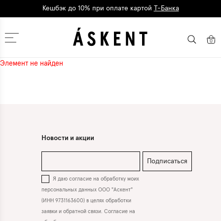
Кешбэк до 10% при оплате картой
Т-Банка
Дарим 1500 баллов на первый заказ
регистрация
Москва
0
Элемент не найден
Новости и акции
Подписаться
Я даю согласие на обработку моих
персональных данных ООО "Аскент"
(ИНН 9731163600) в целях обработки
заявки и обратной связи. Согласие на