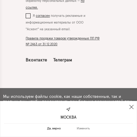
обработку персональных данных —
по
ссылке.
Я
согласен
получать рекламные и
информационные материалы от ООО
"Аскент" на указанный email.
Правила продажи товаров утвержденные ПП РФ
№ 2463 от 31.12.2020
Вконтакте
Телеграм
Мы используем файлы cookie, как наши собственные, так и
третьих лиц, чтобы предоставить вам больше возможностей при
использовании сайта. Продолжая навигацию по сайту, вы
автоматически
соглашаетесь
с их использованием .
МОСКВА
ПРОДОЛЖИТЬ
ОТКАЗАТЬСЯ
Да, верно
Изменить