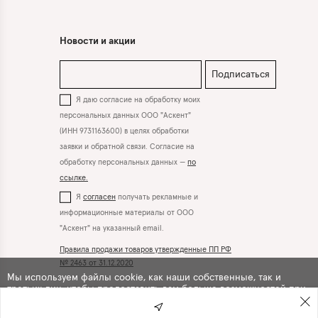
Новости и акции
Подписаться
Я даю согласие на обработку моих
персональных данных ООО "Аскент"
(ИНН 9731163600) в целях обработки
заявки и обратной связи. Согласие на
обработку персональных данных —
по
ссылке.
Я
согласен
получать рекламные и
информационные материалы от ООО
"Аскент" на указанный email.
Правила продажи товаров утвержденные ПП РФ
№ 2463 от 31.12.2020
Мы используем файлы cookie, как наши собственные, так и
третьих лиц, чтобы предоставить вам больше возможностей при
Вконтакте
Телеграм
использовании сайта. Продолжая навигацию по сайту, вы
автоматически
соглашаетесь
с их использованием .