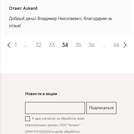
Ответ Askent
Добрый день! Владимир Николаевич, благодарим за
отзыв!
1
...
32
33
34
35
36
...
66
Новости и акции
Подписаться
Я даю согласие на обработку моих
персональных данных ООО "Аскент"
(ИНН 9731163600) в целях обработки