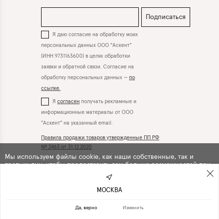
Подписаться
Я даю согласие на обработку моих
персональных данных ООО "Аскент"
(ИНН 9731163600) в целях обработки
заявки и обратной связи. Согласие на
обработку персональных данных —
по
ссылке.
Я
согласен
получать рекламные и
информационные материалы от ООО
"Аскент" на указанный email.
Правила продажи товаров утвержденные ПП РФ
№ 2463 от 31.12.2020
Мы используем файлы cookie, как наши собственные, так и
третьих лиц, чтобы предоставить вам больше возможностей при
использовании сайта. Продолжая навигацию по сайту, вы
Вконтакте
Телеграм
автоматически
соглашаетесь
с их использованием .
МОСКВА
ПРОДОЛЖИТЬ
ОТКАЗАТЬСЯ
Да, верно
Изменить