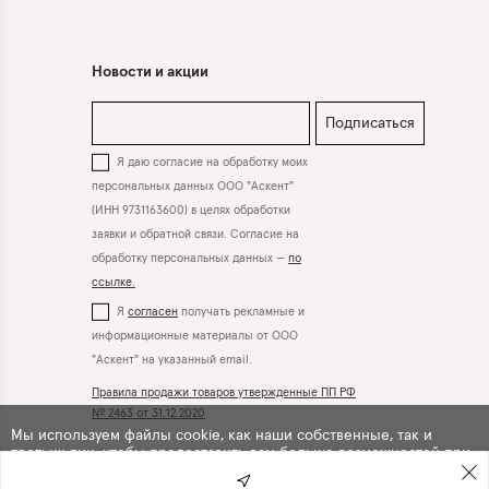
Новости и акции
Подписаться
Я даю согласие на обработку моих
персональных данных ООО "Аскент"
(ИНН 9731163600) в целях обработки
заявки и обратной связи. Согласие на
обработку персональных данных —
по
ссылке.
Я
согласен
получать рекламные и
информационные материалы от ООО
"Аскент" на указанный email.
Правила продажи товаров утвержденные ПП РФ
№ 2463 от 31.12.2020
Мы используем файлы cookie, как наши собственные, так и
третьих лиц, чтобы предоставить вам больше возможностей при
Вконтакте
Телеграм
использовании сайта. Продолжая навигацию по сайту, вы
автоматически
соглашаетесь
с их использованием .