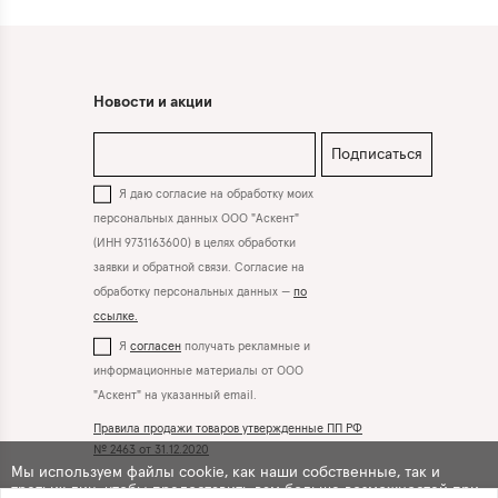
Новости и акции
Подписаться
Я даю согласие на обработку моих
персональных данных ООО "Аскент"
(ИНН 9731163600) в целях обработки
заявки и обратной связи. Согласие на
обработку персональных данных —
по
ссылке.
Я
согласен
получать рекламные и
информационные материалы от ООО
"Аскент" на указанный email.
Правила продажи товаров утвержденные ПП РФ
№ 2463 от 31.12.2020
Мы используем файлы cookie, как наши собственные, так и
третьих лиц, чтобы предоставить вам больше возможностей при