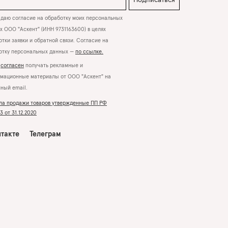
Подписаться
даю согласие на обработку моих персональных
х ООО "Аскент" (ИНН 9731163600) в целях
тки заявки и обратной связи. Согласие на
отку персональных данных —
по ссылке.
Я
согласен
получать рекламные и
мационные материалы от ООО "Аскент" на
нный email.
ла продажи товаров утвержденные ПП РФ
 от 31.12.2020
такте
Телеграм