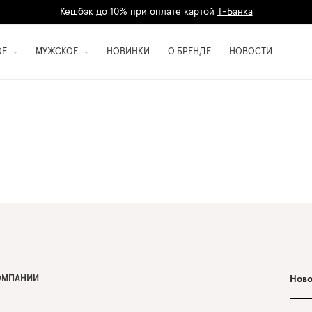
Кешбэк до 10% при оплате картой
Т-Банка
Дарим 1500 баллов на первый заказ
регистрация
ОЕ
МУЖСКОЕ
НОВИНКИ
О БРЕНДЕ
НОВОСТИ
ОМПАНИИ
Ново