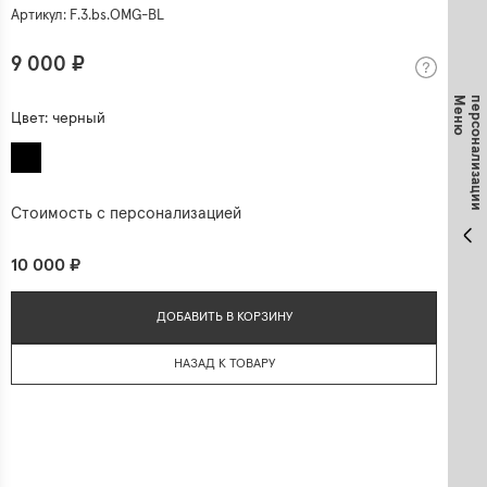
Артикул: F.3.bs.OMG-BL
9 000 ₽
М
е
н
ю
п
е
р
с
о
н
а
л
и
з
а
ц
и
и
Цвет:
черный
Стоимость с персонализацией
10 000 ₽
ДОБАВИТЬ В КОРЗИНУ
НАЗАД К ТОВАРУ