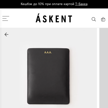
Кешбэк до 10% при оплате картой
Т-Банка
Дарим 1500 баллов на первый заказ
регистрация
Москва
0
A.A.A.