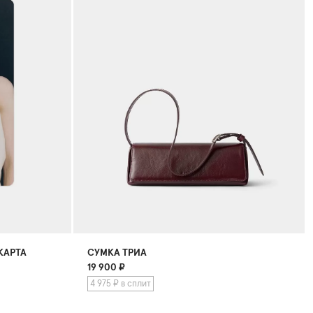
КАРТА
СУМКА ТРИА
19 900
₽
4 975 ₽ в сплит