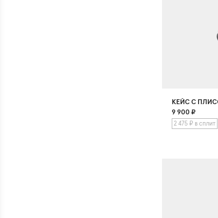
КЕЙС С ПЛИ
9 900
₽
2 475 ₽ в сплит