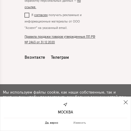
обработку персональных данных —
по
ссылке.
Я
согласен
получать рекламные и
информационные материалы от ООО
"Аскент" на указанный email.
Правила продажи товаров утвержденные ПП РФ
№ 2463 от 31.12.2020
Вконтакте
Телеграм
Мы используем файлы cookie, как наши собственные, так и
третьих лиц, чтобы предоставить вам больше возможностей при
использовании сайта. Продолжая навигацию по сайту, вы
автоматически
соглашаетесь
с их использованием .
МОСКВА
ПРОДОЛЖИТЬ
ОТКАЗАТЬСЯ
Да, верно
Изменить