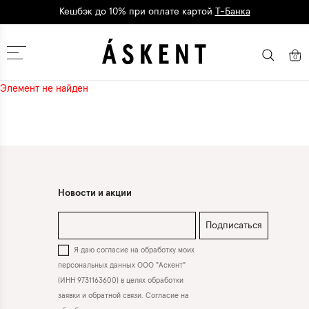
Кешбэк до 10% при оплате картой
Т-Банка
Дарим 1500 баллов на первый заказ
регистрация
Москва
0
Элемент не найден
Новости и акции
Подписаться
Я даю согласие на обработку моих
персональных данных ООО "Аскент"
(ИНН 9731163600) в целях обработки
заявки и обратной связи. Согласие на