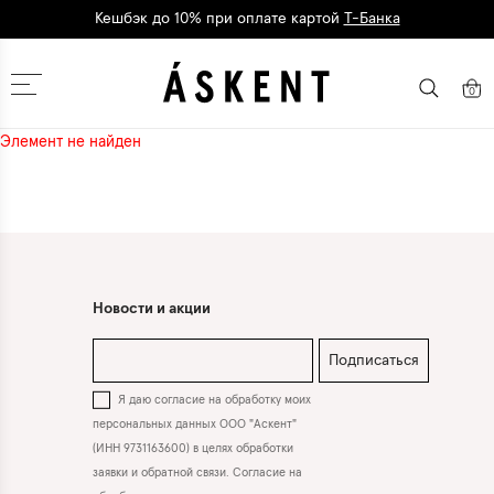
Кешбэк до 10% при оплате картой
Т-Банка
Дарим 1500 баллов на первый заказ
регистрация
Москва
0
Элемент не найден
Новости и акции
Подписаться
Я даю согласие на обработку моих
персональных данных ООО "Аскент"
(ИНН 9731163600) в целях обработки
заявки и обратной связи. Согласие на