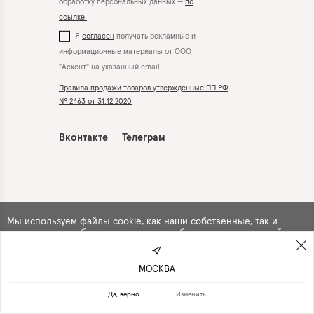
обработку персональных данных —
по
ссылке.
Я
согласен
получать рекламные и
информационные материалы от ООО
"Аскент" на указанный email.
Правила продажи товаров утвержденные ПП РФ
№ 2463 от 31.12.2020
Вконтакте
Телеграм
Мы используем файлы cookie, как наши собственные, так и
третьих лиц, чтобы предоставить вам больше возможностей при
использовании сайта. Продолжая навигацию по сайту, вы
автоматически
соглашаетесь
с их использованием .
МОСКВА
ПРОДОЛЖИТЬ
ОТКАЗАТЬСЯ
Да, верно
Изменить