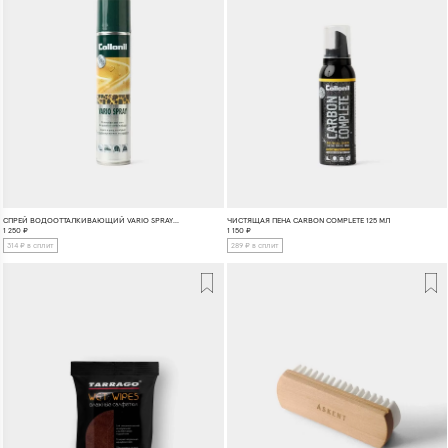
СПРЕЙ ВОДООТТАЛКИВАЮЩИЙ VARIO SPRAY 100 МЛ
ЧИСТЯЩАЯ ПЕНА CARBON COMPLETE 125 МЛ
1 250
₽
1 150
₽
314 ₽ в сплит
289 ₽ в сплит