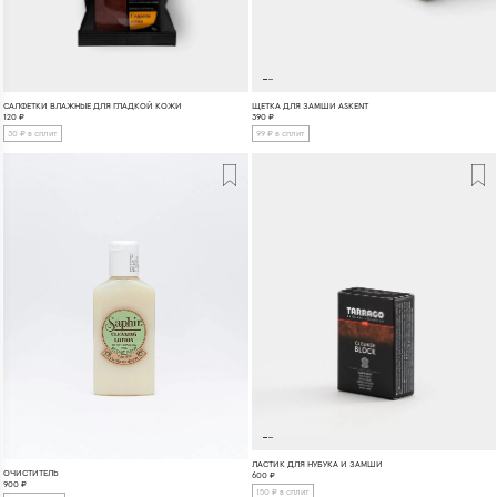
САЛФЕТКИ ВЛАЖНЫЕ ДЛЯ ГЛАДКОЙ КОЖИ
ЩЕТКА ДЛЯ ЗАМШИ ASKENT
120
₽
390
₽
30 ₽ в сплит
99 ₽ в сплит
ЛАСТИК ДЛЯ НУБУКА И ЗАМШИ
ОЧИСТИТЕЛЬ
600
₽
900
₽
150 ₽ в сплит