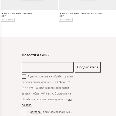
САЛФЕТКИ ВЛАЖНЫЕ ДЛЯ ИЗДЕЛИЙ ИЗ ТЕКСТИЛЯ
САЛФЕТКИ ВЛАЖНЫЕ ДЛЯ ЗАМШИ
120
₽
120
₽
30 ₽ в сплит
30 ₽ в сплит
Новости и акции
Подписаться
Я даю согласие на обработку моих
персональных данных ООО "Аскент"
(ИНН 9731163600) в целях обработки
заявки и обратной связи. Согласие на
обработку персональных данных —
по
ссылке.
Я
согласен
получать рекламные и