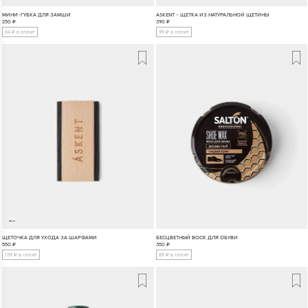
МИНИ-ГУБКА ДЛЯ ЗАМШИ
ASKENT - ЩЕТКА ИЗ НАТУРАЛЬНОЙ ЩЕТИНЫ
250
₽
390
₽
64 ₽ в сплит
99 ₽ в сплит
ЩЕТОЧКА ДЛЯ УХОДА ЗА ШАРФАМИ
БЕСЦВЕТНЫЙ ВОСК ДЛЯ ОБУВИ
550
₽
350
₽
139 ₽ в сплит
89 ₽ в сплит