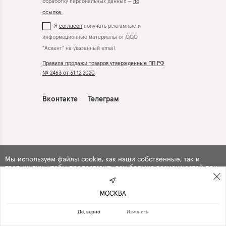
обработку персональных данных —
по
ссылке.
Я
согласен
получать рекламные и
информационные материалы от ООО
"Аскент" на указанный email.
Правила продажи товаров утвержденные ПП РФ
№ 2463 от 31.12.2020
Вконтакте
Телеграм
Мы используем файлы cookie, как наши собственные, так и
третьих лиц, чтобы предоставить вам больше возможностей при
использовании сайта. Продолжая навигацию по сайту, вы
автоматически
соглашаетесь
с их использованием .
МОСКВА
ПРОДОЛЖИТЬ
ОТКАЗАТЬСЯ
Да, верно
Изменить