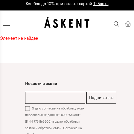
Кешбэк до 10% при оплате картой
Т-Банка
Дарим 1500 баллов на первый заказ
регистрация
Москва
0
Элемент не найден
Новости и акции
Подписаться
Я даю согласие на обработку моих
персональных данных ООО "Аскент"
(ИНН 9731163600) в целях обработки
заявки и обратной связи. Согласие на