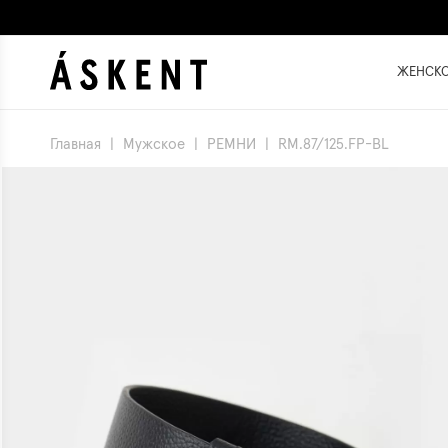
ЖЕНСК
Главная
|
Мужское
|
РЕМНИ
|
RM.87/125.FP-BL