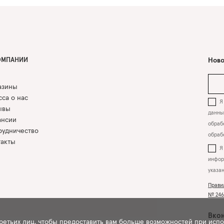
ОМПАНИИ
Ново
азины
са о нас
Я 
ывы
данны
ансии
обрабо
рудничество
обраб
такты
инфор
указа
Прави
№ 2463
Вкон
третьих лиц, чтобы предоставить вам больше возможностей при исп