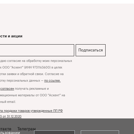
сти и акции
Подписаться
даю согласие на обработку моих персональных
х ООО "Аскент" (ИНН 9731163600) в целях
тки заявки и обратной связи. Согласие на
отку персональных данных —
по ссылке.
Я
согласен
получать рекламные и
мационные материалы от ООО "Аскент" на
нный email.
ла продажи товаров утвержденные ПП РФ
 от 31.12.2020
такте
Телеграм
ользовании