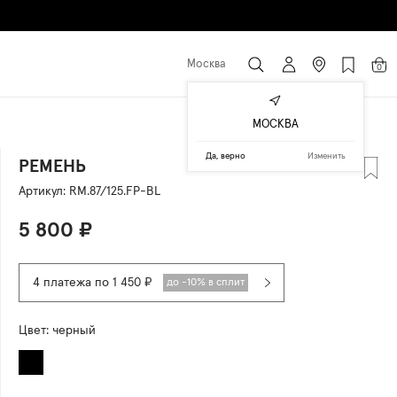
Москва
0
МОСКВА
Да, верно
Изменить
РЕМЕНЬ
Артикул:
RM.87/125.FP-BL
5 800
₽
4 платежа по 1 450 ₽
до -10% в сплит
Цвет:
черный