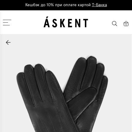
Кешбэк до 10% при оплате картой
Т-Банка
Дарим 1500 баллов на первый заказ
регистрация
Москва
0