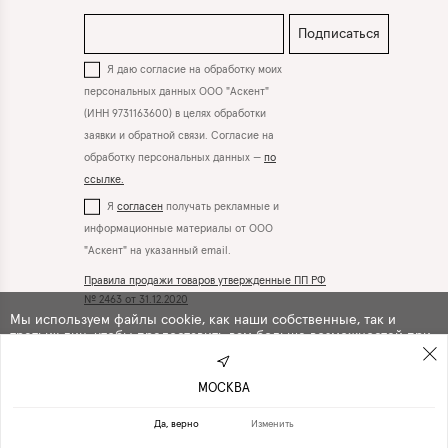
Подписаться
Я даю согласие на обработку моих
персональных данных ООО "Аскент"
(ИНН 9731163600) в целях обработки
заявки и обратной связи. Согласие на
обработку персональных данных —
по
ссылке.
Я
согласен
получать рекламные и
информационные материалы от ООО
"Аскент" на указанный email.
Правила продажи товаров утвержденные ПП РФ
№ 2463 от 31.12.2020
Мы используем файлы cookie, как наши собственные, так и
третьих лиц, чтобы предоставить вам больше возможностей при
Вконтакте
Телеграм
использовании сайта. Продолжая навигацию по сайту, вы
автоматически
соглашаетесь
с их использованием .
МОСКВА
ПРОДОЛЖИТЬ
ОТКАЗАТЬСЯ
Да, верно
Изменить