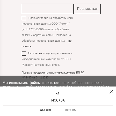
Подписаться
Я даю согласие на обработку моих
персональных данных ООО "Аскент"
(ИНН 9731163600) в целях обработки
заявки и обратной связи. Согласие на
обработку персональных данных —
по
ссылке.
Я
согласен
получать рекламные и
информационные материалы от ООО
"Аскент" на указанный email.
Правила продажи товаров утвержденные ПП РФ
№ 2463 от 31.12.2020
Мы используем файлы cookie, как наши собственные, так и
третьих лиц, чтобы предоставить вам больше возможностей при
Вконтакте
Телеграм
использовании сайта. Продолжая навигацию по сайту, вы
автоматически
соглашаетесь
с их использованием .
МОСКВА
ПРОДОЛЖИТЬ
ОТКАЗАТЬСЯ
Да, верно
Изменить