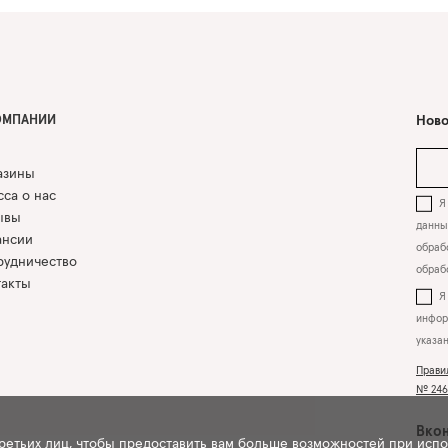
ОМПАНИИ
Ново
азины
са о нас
Я 
ывы
данны
ансии
обрабо
рудничество
обраб
такты
инфор
указа
Прави
№ 2463
Вкон
третьих лиц, чтобы предоставить вам больше возможностей при исп