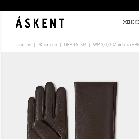
ЖЕНСК
Главная
|
Женское
|
ПЕРЧАТКИ
|
WP.S/1/10/шерсть-B