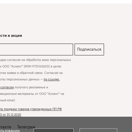
сти и акции
Подписаться
даю согласие на обработку моих персональных
х ООО "Аскент" (ИНН 9731163600) в целях
тки заявки и обратной связи. Согласие на
отку персональных данных —
по ссылке.
Я
согласен
получать рекламные и
мационные материалы от ООО "Аскент" на
нный email.
ла продажи товаров утвержденные ПП РФ
 от 31.12.2020
такте
Телеграм
ользовании