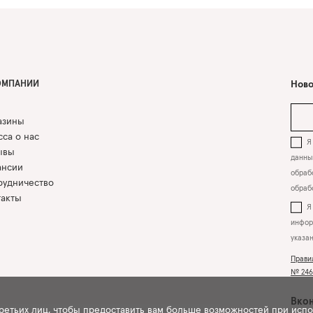
ОМПАНИИ
Ново
азины
са о нас
Я 
ывы
данны
ансии
обрабо
рудничество
обраб
такты
инфор
указа
Прави
№ 2463
Вкон
третьих лиц, чтобы предоставить вам больше возможностей при исп