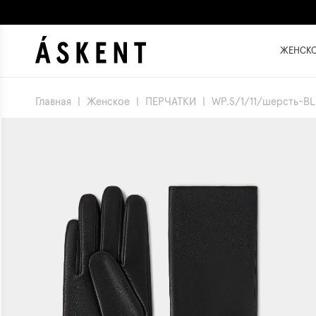
ЖЕНСК
Главная
|
Женское
|
ПЕРЧАТКИ
|
WP.S/1/11/шерсть-BL