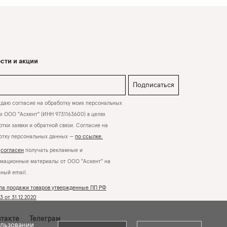
сти и акции
Подписаться
даю согласие на обработку моих персональных
х ООО "Аскент" (ИНН 9731163600) в целях
тки заявки и обратной связи. Согласие на
отку персональных данных —
по ссылке.
Я
согласен
получать рекламные и
мационные материалы от ООО "Аскент" на
нный email.
ла продажи товаров утвержденные ПП РФ
 от 31.12.2020
такте
Телеграм
ользовании