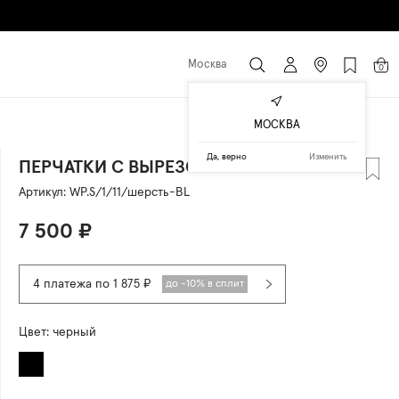
Москва
0
МОСКВА
Да, верно
Изменить
ПЕРЧАТКИ С ВЫРЕЗОМ-КАПЛЕЙ
Артикул:
WP.S/1/11/шерсть-BL
7 500
₽
4 платежа по 1 875 ₽
до -10% в сплит
Цвет:
черный