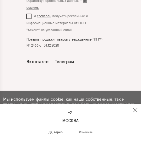
обработку персональных данных —
по
ссылке.
Я
согласен
получать рекламные и
информационные материалы от ООО
"Аскент" на указанный email.
Правила продажи товаров утвержденные ПП РФ
№ 2463 от 31.12.2020
Вконтакте
Телеграм
Мы используем файлы cookie, как наши собственные, так и
третьих лиц, чтобы предоставить вам больше возможностей при
использовании сайта. Продолжая навигацию по сайту, вы
автоматически
соглашаетесь
с их использованием .
МОСКВА
ПРОДОЛЖИТЬ
ОТКАЗАТЬСЯ
Да, верно
Изменить