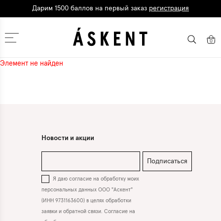
Дарим 1500 баллов на первый заказ
регистрация
Кешбэк до 10% при оплате картой
Т-Банка
Москва
0
Элемент не найден
Новости и акции
Подписаться
Я даю согласие на обработку моих
персональных данных ООО "Аскент"
(ИНН 9731163600) в целях обработки
заявки и обратной связи. Согласие на