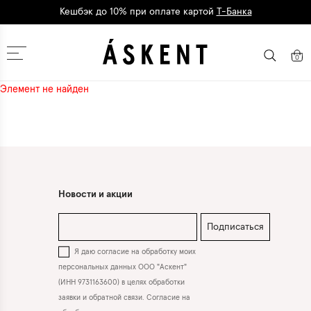
Кешбэк до 10% при оплате картой
Т-Банка
Дарим 1500 баллов на первый заказ
регистрация
Москва
0
Элемент не найден
Новости и акции
Подписаться
Я даю согласие на обработку моих
персональных данных ООО "Аскент"
(ИНН 9731163600) в целях обработки
заявки и обратной связи. Согласие на