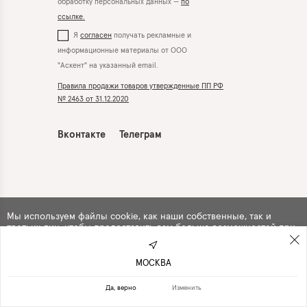
обработку персональных данных —
по
ссылке.
Я
согласен
получать рекламные и
информационные материалы от ООО
"Аскент" на указанный email.
Правила продажи товаров утвержденные ПП РФ
№ 2463 от 31.12.2020
Вконтакте
Телеграм
Мы используем файлы cookie, как наши собственные, так и
третьих лиц, чтобы предоставить вам больше возможностей при
использовании сайта. Продолжая навигацию по сайту, вы
автоматически
соглашаетесь
с их использованием .
МОСКВА
ПРОДОЛЖИТЬ
ОТКАЗАТЬСЯ
Да, верно
Изменить