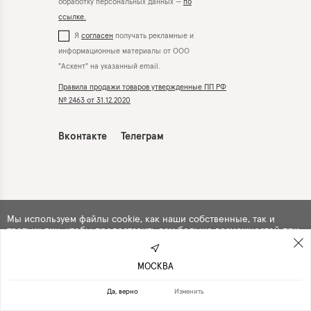
обработку персональных данных —
по
ссылке.
Я
согласен
получать рекламные и
информационные материалы от ООО
"Аскент" на указанный email.
Правила продажи товаров утвержденные ПП РФ
№ 2463 от 31.12.2020
Вконтакте
Телеграм
Мы используем файлы cookie, как наши собственные, так и
третьих лиц, чтобы предоставить вам больше возможностей при
использовании сайта. Продолжая навигацию по сайту, вы
автоматически
соглашаетесь
с их использованием .
МОСКВА
ПРОДОЛЖИТЬ
ОТКАЗАТЬСЯ
Да, верно
Изменить