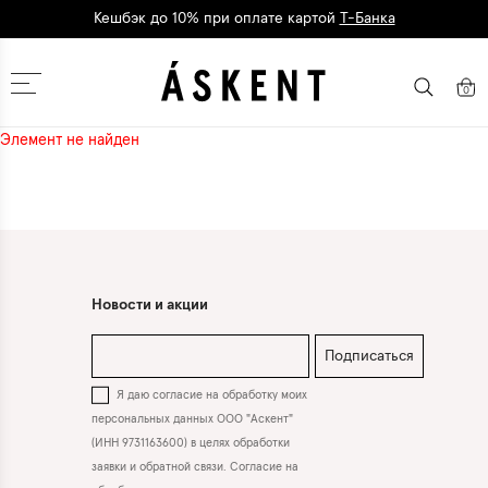
Кешбэк до 10% при оплате картой
Т-Банка
Дарим 1500 баллов на первый заказ
регистрация
Москва
0
Элемент не найден
Новости и акции
Подписаться
Я даю согласие на обработку моих
персональных данных ООО "Аскент"
(ИНН 9731163600) в целях обработки
заявки и обратной связи. Согласие на