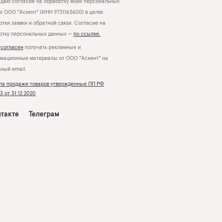
даю согласие на обработку моих персональных
х ООО "Аскент" (ИНН 9731163600) в целях
тки заявки и обратной связи. Согласие на
отку персональных данных —
по ссылке.
Я
согласен
получать рекламные и
мационные материалы от ООО "Аскент" на
нный email.
ла продажи товаров утвержденные ПП РФ
 от 31.12.2020
такте
Телеграм