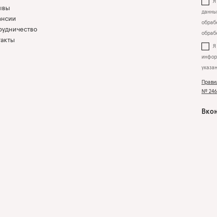
Я 
ывы
данны
ансии
обрабо
рудничество
обраб
такты
инфор
указа
Прави
№ 2463
Вкон