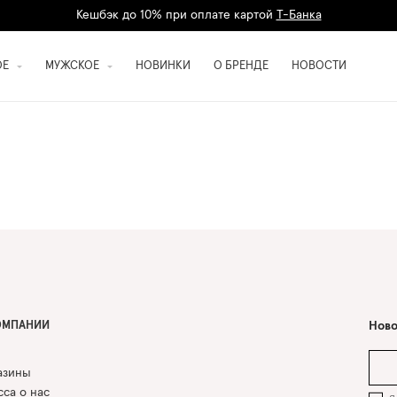
Кешбэк до 10% при оплате картой
Т-Банка
Дарим 1500 баллов на первый заказ
регистрация
ОЕ
МУЖСКОЕ
НОВИНКИ
О БРЕНДЕ
НОВОСТИ
ОМПАНИИ
Ново
азины
са о нас