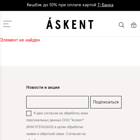
Кешбэк до 10% при оплате картой
Т-Банка
Дарим 1500 баллов на первый заказ
регистрация
Москва
0
Элемент не найден
Новости и акции
Подписаться
Я даю согласие на обработку моих
персональных данных ООО "Аскент"
(ИНН 9731163600) в целях обработки
заявки и обратной связи. Согласие на