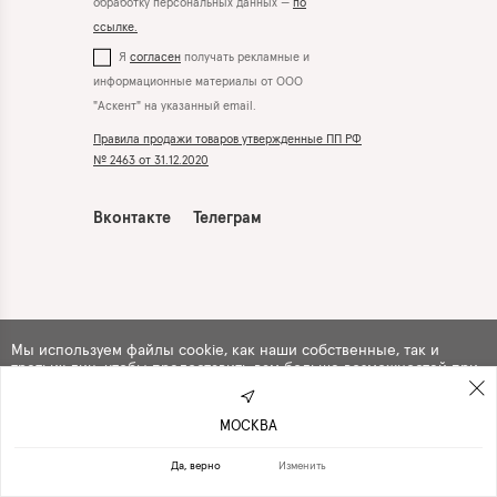
обработку персональных данных —
по
ссылке.
Я
согласен
получать рекламные и
информационные материалы от ООО
"Аскент" на указанный email.
Правила продажи товаров утвержденные ПП РФ
№ 2463 от 31.12.2020
Вконтакте
Телеграм
Мы используем файлы cookie, как наши собственные, так и
третьих лиц, чтобы предоставить вам больше возможностей при
использовании сайта. Продолжая навигацию по сайту, вы
автоматически
соглашаетесь
с их использованием .
МОСКВА
ПРОДОЛЖИТЬ
ОТКАЗАТЬСЯ
Да, верно
Изменить