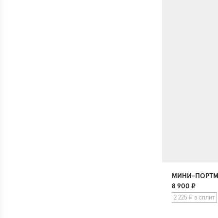
МИНИ-ПОРТМ
8 900
₽
2 225 ₽ в сплит