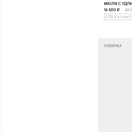
МЮЛИ С УДЛ
16 500
₽
22 
4 125 ₽ в сплит
НОВИНКА