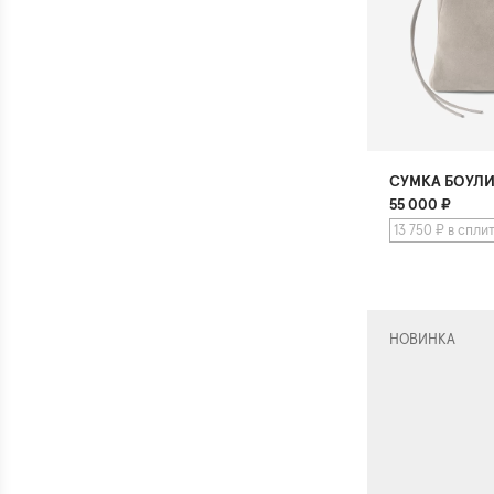
СУМКА БОУЛ
55 000
₽
13 750 ₽ в спли
НОВИНКА