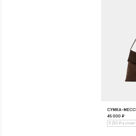
СУМКА-МЕСС
45 000
₽
11 250 ₽ в сплит