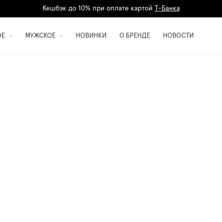
Кешбэк до 10% при оплате картой
Т-Банка
Дарим 1500 баллов на первый заказ
регистрация
ОЕ
МУЖСКОЕ
НОВИНКИ
О БРЕНДЕ
НОВОСТИ