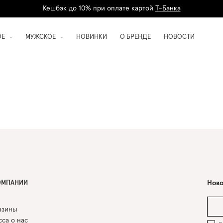
Кешбэк до 10% при оплате картой
Т-Банка
Дарим 1500 баллов на первый заказ
регистрация
ОЕ
МУЖСКОЕ
НОВИНКИ
О БРЕНДЕ
НОВОСТИ
ОМПАНИИ
Ново
азины
са о нас