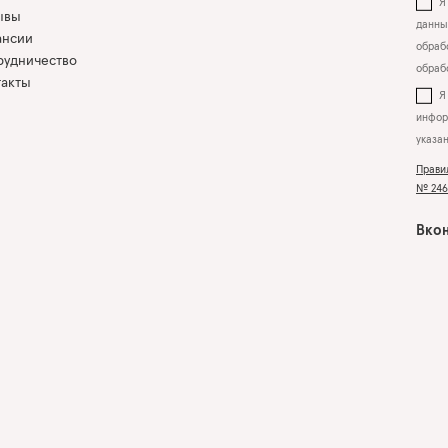
Я 
ывы
данны
ансии
обрабо
рудничество
обраб
такты
инфор
указа
Прави
№ 2463
Вкон