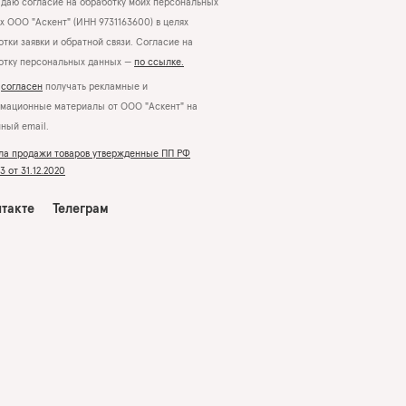
даю согласие на обработку моих персональных
х ООО "Аскент" (ИНН 9731163600) в целях
тки заявки и обратной связи. Согласие на
отку персональных данных —
по ссылке.
Я
согласен
получать рекламные и
мационные материалы от ООО "Аскент" на
нный email.
ла продажи товаров утвержденные ПП РФ
 от 31.12.2020
такте
Телеграм