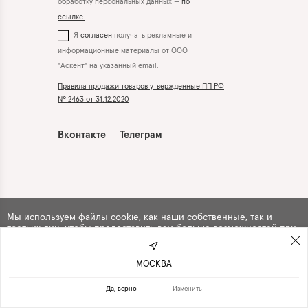
обработку персональных данных —
по
ссылке.
Я
согласен
получать рекламные и
информационные материалы от ООО
"Аскент" на указанный email.
Правила продажи товаров утвержденные ПП РФ
№ 2463 от 31.12.2020
Вконтакте
Телеграм
Мы используем файлы cookie, как наши собственные, так и
третьих лиц, чтобы предоставить вам больше возможностей при
использовании сайта. Продолжая навигацию по сайту, вы
автоматически
соглашаетесь
с их использованием .
МОСКВА
ПРОДОЛЖИТЬ
ОТКАЗАТЬСЯ
Да, верно
Изменить