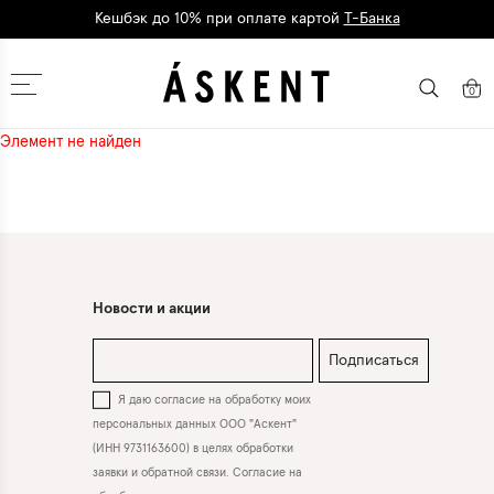
Кешбэк до 10% при оплате картой
Т-Банка
Дарим 1500 баллов на первый заказ
регистрация
Москва
0
Элемент не найден
Новости и акции
Подписаться
Я даю согласие на обработку моих
персональных данных ООО "Аскент"
(ИНН 9731163600) в целях обработки
заявки и обратной связи. Согласие на