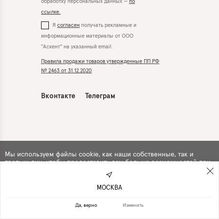
обработку персональных данных —
по
ссылке.
Я
согласен
получать рекламные и
информационные материалы от ООО
"Аскент" на указанный email.
Правила продажи товаров утвержденные ПП РФ
№ 2463 от 31.12.2020
Вконтакте
Телеграм
Мы используем файлы cookie, как наши собственные, так и
третьих лиц, чтобы предоставить вам больше возможностей при
использовании сайта. Продолжая навигацию по сайту, вы
автоматически
соглашаетесь
с их использованием .
МОСКВА
ПРОДОЛЖИТЬ
ОТКАЗАТЬСЯ
Да, верно
Изменить