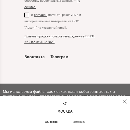
обработку персональных данных —
по
ссылке.
Я
согласен
получать рекламные и
информационные материалы от ООО
"Аскент" на указанный email.
Правила продажи товаров утвержденные ПП РФ
№ 2463 от 31.12.2020
Вконтакте
Телеграм
Мы используем файлы cookie, как наши собственные, так и
третьих лиц, чтобы предоставить вам больше возможностей при
использовании сайта. Продолжая навигацию по сайту, вы
автоматически
соглашаетесь
с их использованием .
МОСКВА
ПРОДОЛЖИТЬ
ОТКАЗАТЬСЯ
Да, верно
Изменить