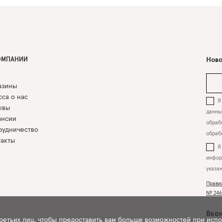
ОМПАНИИ
Ново
азины
са о нас
Я 
ывы
данны
ансии
обрабо
рудничество
обраб
такты
инфор
указа
Прави
№ 2463
Вкон
третьих лиц, чтобы предоставить вам больше возможностей при исп