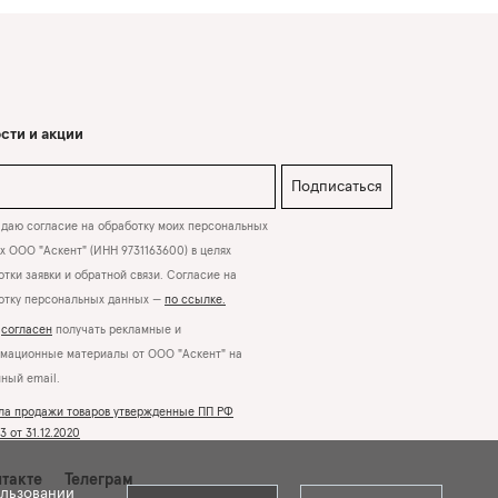
сти и акции
Подписаться
даю согласие на обработку моих персональных
х ООО "Аскент" (ИНН 9731163600) в целях
тки заявки и обратной связи. Согласие на
отку персональных данных —
по ссылке.
Я
согласен
получать рекламные и
мационные материалы от ООО "Аскент" на
нный email.
ла продажи товаров утвержденные ПП РФ
 от 31.12.2020
такте
Телеграм
ользовании