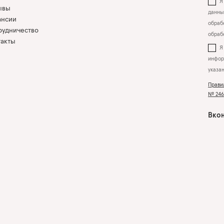
Я 
ывы
данны
ансии
обрабо
рудничество
обраб
такты
инфор
указа
Прави
№ 2463
Вкон