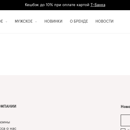
Кешбэк до 10% при оплате картой
Т-Банка
Дарим 1500 баллов на первый заказ
регистрация
ОЕ
МУЖСКОЕ
НОВИНКИ
О БРЕНДЕ
НОВОСТИ
ОМПАНИИ
Ново
азины
са о нас