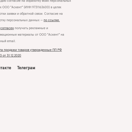
даю согласие на обработку моих персональных
х ООО "Аскент" (ИНН 9731163600) в целях
тки заявки и обратной связи. Согласие на
отку персональных данных —
по ссылке.
Я
согласен
получать рекламные и
мационные материалы от ООО "Аскент" на
нный email.
ла продажи товаров утвержденные ПП РФ
 от 31.12.2020
такте
Телеграм