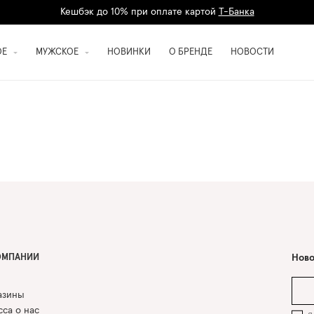
Кешбэк до 10% при оплате картой
Т-Банка
ОЕ
МУЖСКОЕ
НОВИНКИ
О БРЕНДЕ
НОВОСТИ
ОМПАНИИ
Ново
азины
са о нас