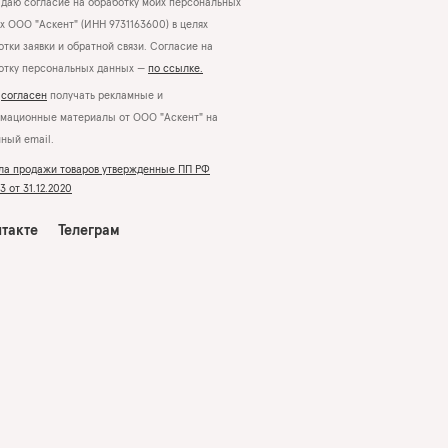
даю согласие на обработку моих персональных
х ООО "Аскент" (ИНН 9731163600) в целях
тки заявки и обратной связи. Согласие на
отку персональных данных —
по ссылке.
Я
согласен
получать рекламные и
мационные материалы от ООО "Аскент" на
нный email.
ла продажи товаров утвержденные ПП РФ
 от 31.12.2020
такте
Телеграм