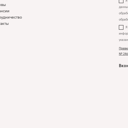
Я 
ывы
данны
ансии
обрабо
рудничество
обраб
такты
инфор
указа
Прави
№ 2463
Вкон