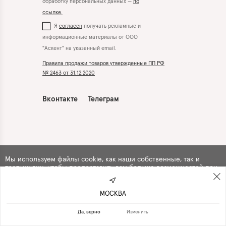
обработку персональных данных —
по
ссылке.
Я
согласен
получать рекламные и
информационные материалы от ООО
"Аскент" на указанный email.
Правила продажи товаров утвержденные ПП РФ
№ 2463 от 31.12.2020
Вконтакте
Телеграм
Мы используем файлы cookie, как наши собственные, так и
третьих лиц, чтобы предоставить вам больше возможностей при
использовании сайта. Продолжая навигацию по сайту, вы
автоматически
соглашаетесь
с их использованием .
МОСКВА
ПРОДОЛЖИТЬ
ОТКАЗАТЬСЯ
Да, верно
Изменить