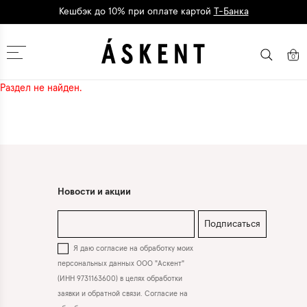
Кешбэк до 10% при оплате картой
Т-Банка
Дарим 1500 баллов на первый заказ
регистрация
Москва
0
Раздел не найден.
Новости и акции
Подписаться
Я даю согласие на обработку моих
персональных данных ООО "Аскент"
(ИНН 9731163600) в целях обработки
заявки и обратной связи. Согласие на