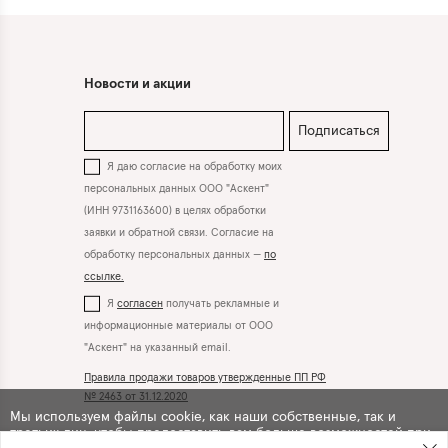
Новости и акции
Подписаться
Я даю согласие на обработку моих
персональных данных ООО "Аскент"
(ИНН 9731163600) в целях обработки
заявки и обратной связи. Согласие на
обработку персональных данных —
по
ссылке.
Я
согласен
получать рекламные и
информационные материалы от ООО
"Аскент" на указанный email.
Правила продажи товаров утвержденные ПП РФ
№ 2463 от 31.12.2020
Мы используем файлы cookie, как наши собственные, так и
третьих лиц, чтобы предоставить вам больше возможностей при