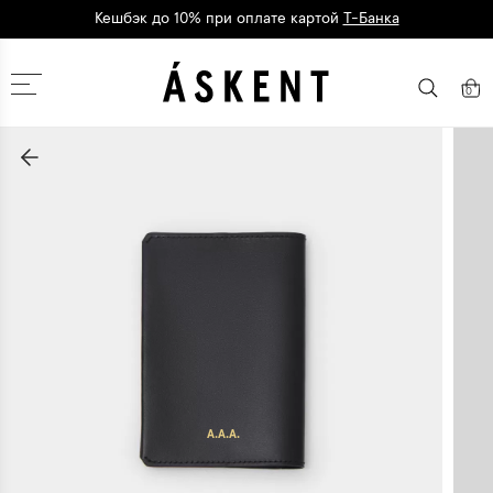
Кешбэк до 10% при оплате картой
Т-Банка
Дарим 1500 баллов на первый заказ
регистрация
Москва
0
A.A.A.