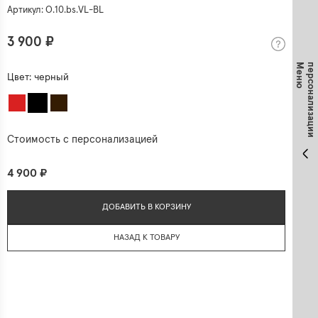
Артикул: O.10.bs.VL-BL
3 900 ₽
М
е
н
ю
п
е
р
с
о
н
а
л
и
з
а
ц
и
и
Цвет:
черный
Стоимость с персонализацией
4 900 ₽
ДОБАВИТЬ В КОРЗИНУ
НАЗАД К ТОВАРУ