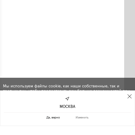
Мы используем файлы cookie, как наши собственные, так и
третьих лиц, чтобы предоставить вам больше возможностей при
использовании сайта. Продолжая навигацию по сайту, вы
автоматически
соглашаетесь
с их использованием .
МОСКВА
ПРОДОЛЖИТЬ
ОТКАЗАТЬСЯ
Да, верно
Изменить