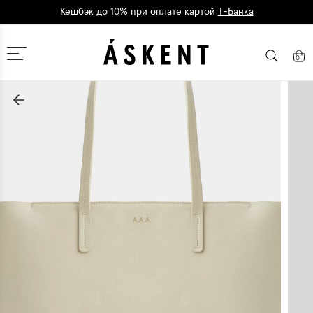
Кешбэк до 10% при оплате картой
Т-Банка
Дарим 1500 баллов на первый заказ
регистрация
Москва
0
A.A.A.